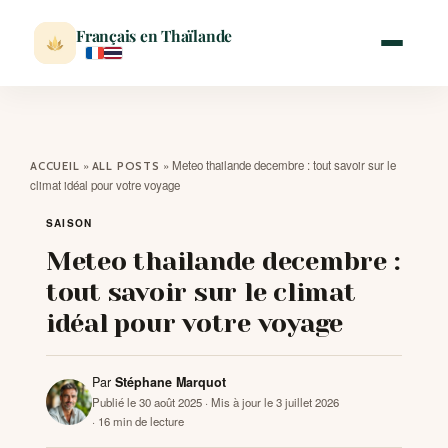
Français en Thaïlande
ACCUEIL
»
»
Meteo thailande decembre : tout savoir sur le
ACCUEIL
ALL POSTS
climat idéal pour votre voyage
ACTUALITÉ
SAISON
Meteo thailande decembre :
VISITER
tout savoir sur le climat
idéal pour votre voyage
MÉTÉO
Par
Stéphane Marquot
EXPATRIATION
Publié le 30 août 2025
· Mis à jour le 3 juillet 2026
· 16 min de lecture
BLOG