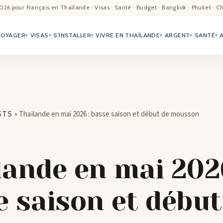
EIL
026 pour Français en Thaïlande · Visas · Santé · Budget · Bangkok · Phuket · C
VOYAGER
VISAS
S'INSTALLER
VIVRE EN THAÏLANDE
ARGENT
SANTÉ
ALITÉ
▾
▾
▾
▾
▾
▾
TER
ÉO
»
Thaïlande en mai 2026 : basse saison et début de mousson
STS
TRIATION
G
lande en mai 2026
TACTS
e saison et début