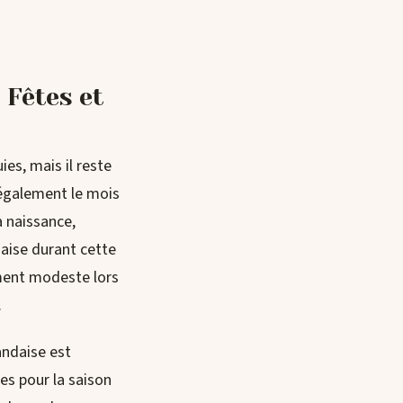
 Fêtes et
es, mais il reste
 également le mois
 naissance,
daise durant cette
lement modeste lors
.
andaise est
es pour la saison