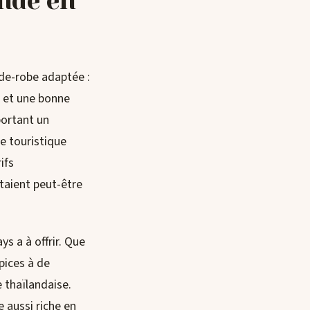
nde en
rde-robe adaptée :
l et une bonne
portant un
e touristique
ifs
taient peut-être
s a à offrir. Que
opices à de
e thaïlandaise.
e aussi riche en