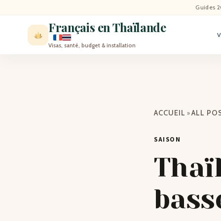
ACCU
Guides 2
Français en Thaïlande
ACTU
Visas, santé, budget & installation
VISI
MÉT
»
ACCUEIL
ALL PO
EXPA
SAISON
BLO
Thaï
CON
bass