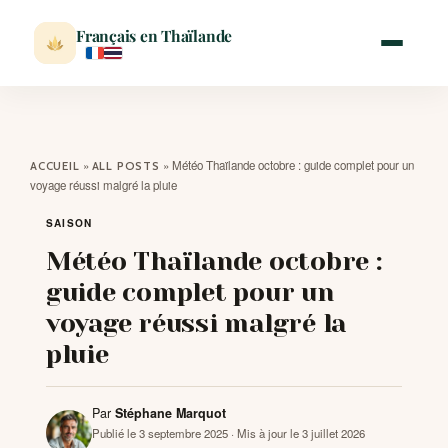
Français en Thaïlande
ACCUEIL
»
»
Météo Thaïlande octobre : guide complet pour un
ACCUEIL
ALL POSTS
voyage réussi malgré la pluie
ACTUALITÉ
SAISON
Météo Thaïlande octobre :
VISITER
guide complet pour un
voyage réussi malgré la
MÉTÉO
pluie
EXPATRIATION
Par
Stéphane Marquot
Publié le 3 septembre 2025
· Mis à jour le 3 juillet 2026
BLOG