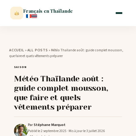
Français en Thaïlande
ACCUEIL
»
»
Météo Thaïlande août : guide complet mousson,
ACCUEIL
ALL POSTS
que faire et quels vêtements préparer
ACTUALITÉ
SAISON
Météo Thaïlande août :
VISITER
guide complet mousson,
que faire et quels
MÉTÉO
vêtements préparer
EXPATRIATION
Par
Stéphane Marquot
Publié le 2 septembre 2025
· Mis à jour le 3 juillet 2026
BLOG