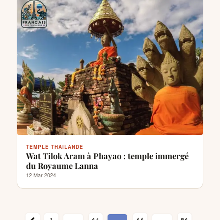
TEMPLE THAILANDE
Wat Tilok Aram à Phayao : temple immergé
du Royaume Lanna
12 Mar 2024
NT
1
64
66
86