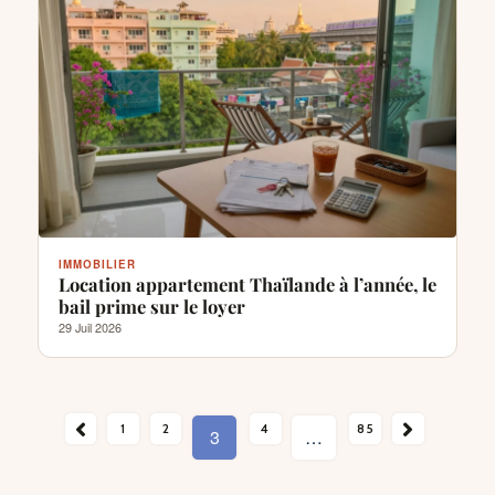
IMMOBILIER
Location appartement Thaïlande à l’année, le
bail prime sur le loyer
29 Juil 2026
ENT
1
2
SUIVANT →
4
85
3
…