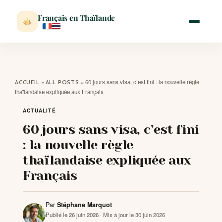
Français en Thaïlande
ACCUEIL
»
»
60 jours sans visa, c’est fini : la nouvelle règle
ACCUEIL
ALL POSTS
thaïlandaise expliquée aux Français
ACTUALITÉ
ACTUALITÉ
60 jours sans visa, c’est fini
VISITER
: la nouvelle règle
thaïlandaise expliquée aux
MÉTÉO
Français
EXPATRIATION
Par
Stéphane Marquot
Publié le 26 juin 2026
· Mis à jour le 30 juin 2026
BLOG