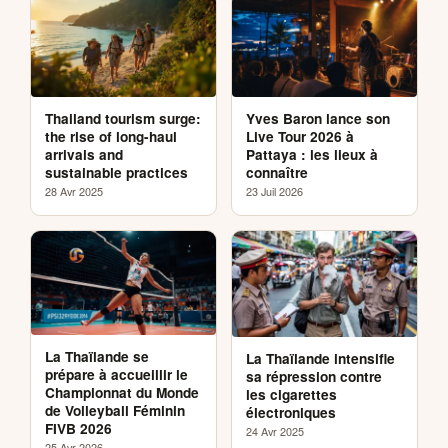
Thailand tourism surge:
Yves Baron lance son
the rise of long-haul
Live Tour 2026 à
arrivals and
Pattaya : les lieux à
sustainable practices
connaître
28 Avr 2025
23 Juil 2026
La Thaïlande se
La Thaïlande intensifie
prépare à accueillir le
sa répression contre
Championnat du Monde
les cigarettes
de Volleyball Féminin
électroniques
FIVB 2026
24 Avr 2025
25 Avr 2026