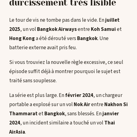
durcissement très lisible
Le tour de vis ne tombe pas dans le vide. En
juillet
2025
, un vol
Bangkok Airways
entre
Koh Samui
et
Hong Kong
a été dérouté vers
Bangkok
. Une
batterie externe avait pris feu.
Si vous trouviez la nouvelle règle excessive, ce seul
épisode suffit déjà à montrer pourquoi le sujet est
traité sans souplesse.
La série est plus large. En
février 2024
, un chargeur
portable a explosé sur un vol
Nok Air
entre
Nakhon Si
Thammarat
et
Bangkok
, sans blessés. En
janvier
2024
, un incident similaire a touché un vol
Thai
AirAsia
.