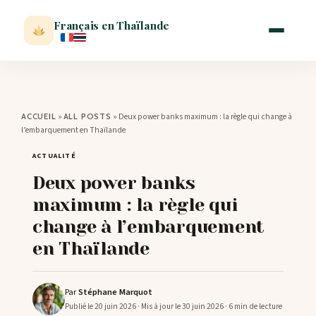
Français en Thaïlande
ACCUEIL
»
»
Deux power banks maximum : la règle qui change à
ACCUEIL
ALL POSTS
l’embarquement en Thaïlande
ACTUALITÉ
ACTUALITÉ
Deux power banks
VISITER
maximum : la règle qui
change à l’embarquement
MÉTÉO
en Thaïlande
EXPATRIATION
Par
Stéphane Marquot
Publié le 20 juin 2026
· Mis à jour le 30 juin 2026
· 6 min de lecture
BLOG