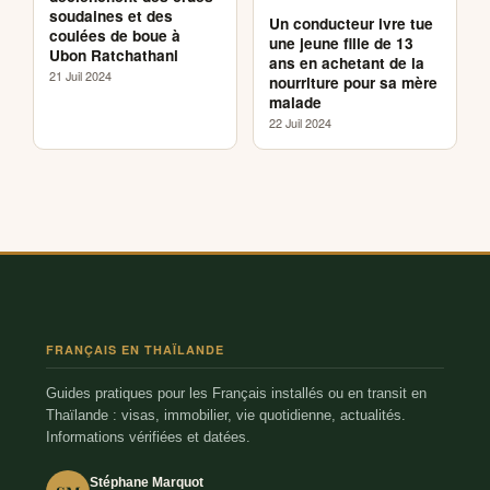
soudaines et des
Un conducteur ivre tue
coulées de boue à
une jeune fille de 13
Ubon Ratchathani
ans en achetant de la
21 Juil 2024
nourriture pour sa mère
malade
22 Juil 2024
FRANÇAIS EN THAÏLANDE
Guides pratiques pour les Français installés ou en transit en
Thaïlande : visas, immobilier, vie quotidienne, actualités.
Informations vérifiées et datées.
Stéphane Marquot