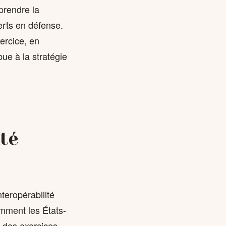
prendre la
erts en défense.
xercice, en
bue à la stratégie
té
teropérabilité
amment les États-
à des exercices