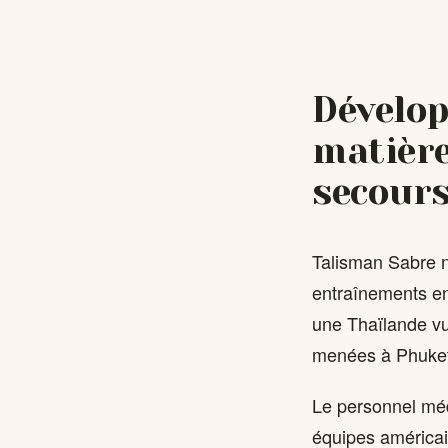
Dévelo
matière
secours
Talisman Sabre n
entraînements en
une Thaïlande vu
menées à Phuket,
Le personnel méd
équipes américain