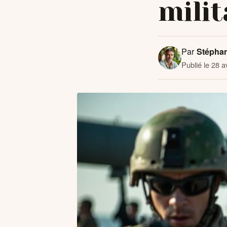
mili
Par
Stépha
Publié le 28 a