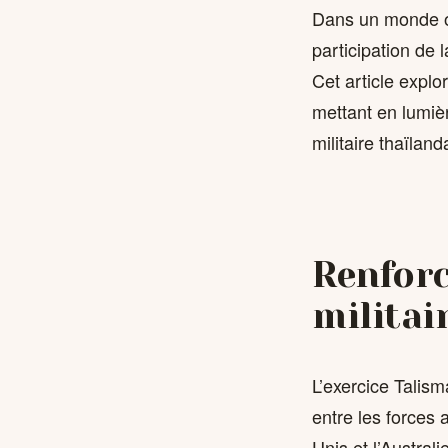
Dans un monde o
participation de 
Cet article explor
mettant en lumière
militaire thaïland
Renforc
militai
L’exercice Talism
entre les forces 
Unis et l’Austral