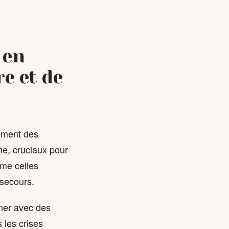
 en
e et de
lement des
he, cruciaux pour
me celles
 secours.
nner avec des
 les crises