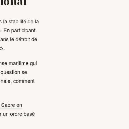
ional
a stabilité de la
e. En participant
ans le détroit de
2%.
nse maritime qui
e question se
ionale, comment
n Sabre en
r un ordre basé