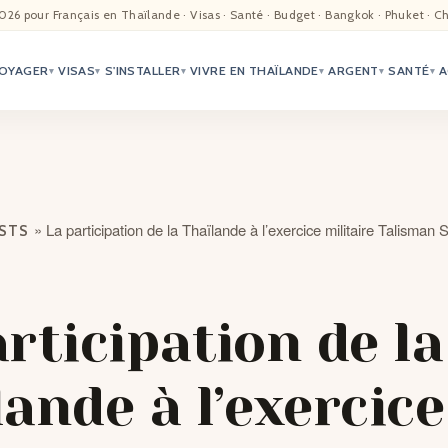
EIL
026 pour Français en Thaïlande · Visas · Santé · Budget · Bangkok · Phuket · C
OYAGER
VISAS
S'INSTALLER
VIVRE EN THAÏLANDE
ARGENT
SANTÉ
A
ALITÉ
▾
▾
▾
▾
▾
▾
TER
ÉO
»
La participation de la Thaïlande à l’exercice militaire Talisman 
OSTS
TRIATION
G
rticipation de la
TACTS
ande à l’exercice