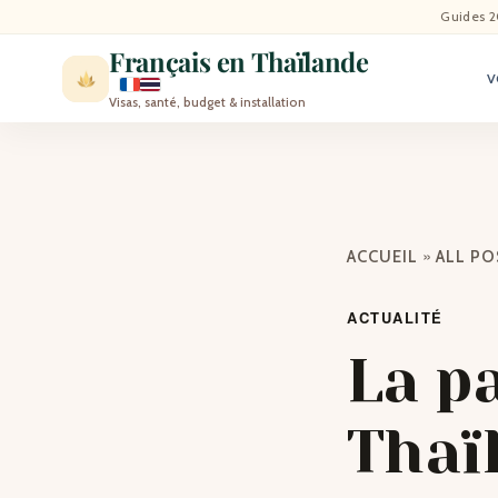
ACCU
Guides 2
Français en Thaïlande
V
ACTU
Visas, santé, budget & installation
VISI
MÉT
»
ACCUEIL
ALL P
EXPA
ACTUALITÉ
BLO
La pa
CON
Thaïl