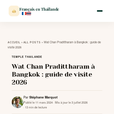
Français en Thaïlande
ACCUEIL
»
»
Wat Chan Pradittharam à Bangkok : guide de
ACCUEIL
ALL POSTS
visite 2026
ACTUALITÉ
TEMPLE THAILANDE
Wat Chan Pradittharam à
VISITER
Bangkok : guide de visite
2026
MÉTÉO
Par
Stéphane Marquot
EXPATRIATION
Publié le 11 mars 2024
· Mis à jour le 3 juillet 2026
· 13 min de lecture
BLOG