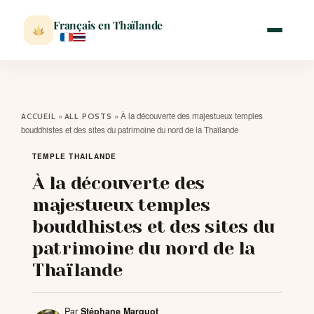
Français en Thaïlande
ACCUEIL
»
»
À la découverte des majestueux temples
ACCUEIL
ALL POSTS
bouddhistes et des sites du patrimoine du nord de la Thaïlande
ACTUALITÉ
TEMPLE THAILANDE
À la découverte des
VISITER
majestueux temples
bouddhistes et des sites du
MÉTÉO
patrimoine du nord de la
Thaïlande
EXPATRIATION
Par
Stéphane Marquot
BLOG