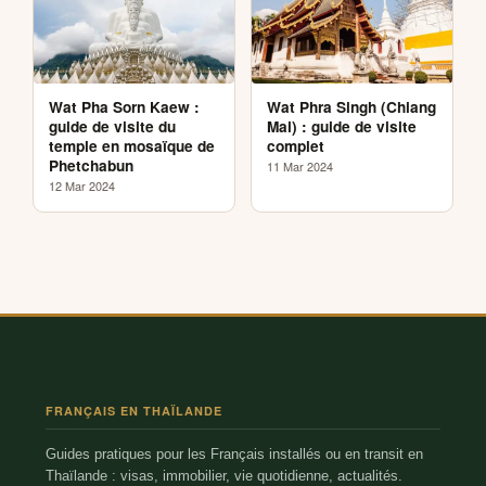
Wat Pha Sorn Kaew :
Wat Phra Singh (Chiang
guide de visite du
Mai) : guide de visite
temple en mosaïque de
complet
Phetchabun
11 Mar 2024
12 Mar 2024
FRANÇAIS EN THAÏLANDE
Guides pratiques pour les Français installés ou en transit en
Thaïlande : visas, immobilier, vie quotidienne, actualités.