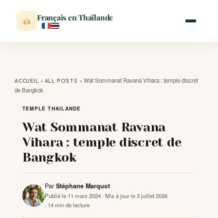
Français en Thaïlande
ACCUEIL
»
»
Wat Sommanat Ravana Vihara : temple discret
ACCUEIL
ALL POSTS
de Bangkok
ACTUALITÉ
TEMPLE THAILANDE
Wat Sommanat Ravana
VISITER
Vihara : temple discret de
Bangkok
MÉTÉO
Par
Stéphane Marquot
EXPATRIATION
Publié le 11 mars 2024
· Mis à jour le 3 juillet 2026
· 14 min de lecture
BLOG