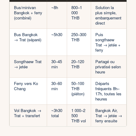
Bus/minivan
~8h
800–1
Solution la
Bangkok + ferry
000
plus simple,
(combiné)
THB
embarquement
direct
Bus Bangkok
~5h30
250–300
Puis
→ Trat (séparé)
THB
songthaew
Trat → jetée +
ferry
Songthaew Trat
30–45
20–120
Partagé ou
→ jetée
min
THB
privatisé selon
heure
Ferry vers Ko
30–60
50–100
Départs
Chang
min
THB
fréquents 8h–
(piéton)
17h, toutes les
heures
Vol Bangkok →
~3h30
1 000–2
Bangkok Air,
Trat + transfert
total
500
Trat → jetée →
THB vol
ferry ensuite