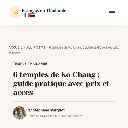
Français en Thaïlande
ACCUEIL
»
»
6 temples de Ko Chang : guide pratique avec prix
ACCUEIL
ALL POSTS
et accès
ACTUALITÉ
TEMPLE THAILANDE
6 temples de Ko Chang :
VISITER
guide pratique avec prix et
accès
MÉTÉO
EXPATRIATION
Par
Stéphane Marquot
Publié le 14 juin 2026
· 9 min de lecture
BLOG