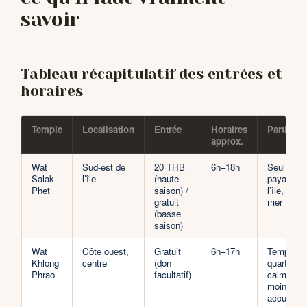
savoir
Tableau récapitulatif des entrées et
horaires
Temple
Localisation
Entrée
Horaires
Particular
approx.
Wat
Sud-est de
20 THB
6h–18h
Seul temp
Salak
l’île
(haute
payant de
Phet
saison) /
l’île, bord
gratuit
mer
(basse
saison)
Wat
Côte ouest,
Gratuit
6h–17h
Temple d
Khlong
centre
(don
quartier, t
Phrao
facultatif)
calme,
moines
accueillan