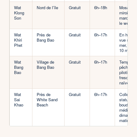
Wat
Nord de l’île
Gratuit
6h–18h
Mosaïque
Klong
miroirs,
Son
marché lo
le week-e
Wat
Près de
Gratuit
6h–17h
En hauteu
Khiri
Bang Bao
vue sur la
Phet
mer, mon
10 min
Wat
Village de
Gratuit
6h–17h
Temple d
Bang
Bang Bao
pêcheurs 
Bao
pilotis,
fresques
naïves
Wat
Près de
Gratuit
6h–17h
Collectio
Sai
White Sand
statues
Khao
Beach
bouddhiqu
méditation
dimanche
matin