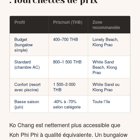
: fourchettes de prix
Profil
Prix/nuit (THB)
Zone
recommandée
Budget
400–700 THB
Lonely Beach,
(bungalow
Klong Prao
simple)
Standard
800–1 500 THB
White Sand
(chambre AC)
Beach, Klong
Prao
Confort (resort
1 500–3 000
White Sand ou
avec piscine)
THB
Klong Prao
Basse saison
-40% à -70%
Toute l’île
(juin)
selon catégorie
Ko Chang est nettement plus accessible que
Koh Phi Phi à qualité équivalente. Un bungalow