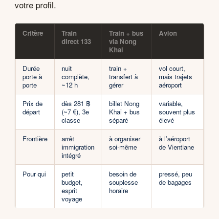
votre profil.
Critère
Train
Train + bus
Avion
direct 133
via Nong
Khai
Durée
nuit
train +
vol court,
porte à
complète,
transfert à
mais trajets
porte
~12 h
gérer
aéroport
Prix de
dès 281 ฿
billet Nong
variable,
départ
(~7 €), 3e
Khai + bus
souvent plus
classe
séparé
élevé
Frontière
arrêt
à organiser
à l’aéroport
immigration
soi-même
de Vientiane
intégré
Pour qui
petit
besoin de
pressé, peu
budget,
souplesse
de bagages
esprit
horaire
voyage