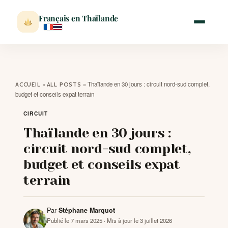
Français en Thaïlande
ACCUEIL
»
»
Thaïlande en 30 jours : circuit nord-sud complet,
ACCUEIL
ALL POSTS
budget et conseils expat terrain
ACTUALITÉ
CIRCUIT
Thaïlande en 30 jours :
VISITER
circuit nord-sud complet,
budget et conseils expat
MÉTÉO
terrain
EXPATRIATION
Par
Stéphane Marquot
Publié le 7 mars 2025
· Mis à jour le 3 juillet 2026
BLOG