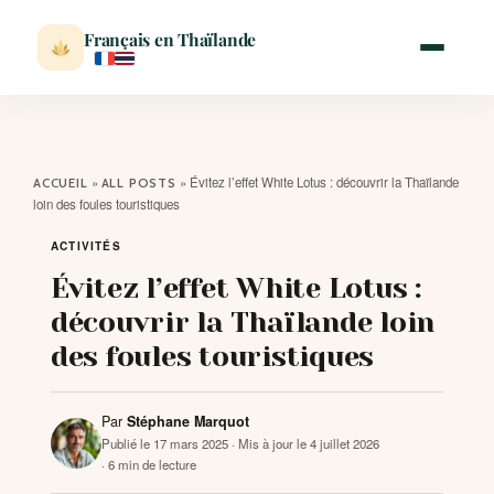
Français en Thaïlande
ACCUEIL
»
»
Évitez l’effet White Lotus : découvrir la Thaïlande
ACCUEIL
ALL POSTS
loin des foules touristiques
ACTUALITÉ
ACTIVITÉS
Évitez l’effet White Lotus :
VISITER
découvrir la Thaïlande loin
des foules touristiques
MÉTÉO
Par
Stéphane Marquot
EXPATRIATION
Publié le 17 mars 2025
· Mis à jour le 4 juillet 2026
· 6 min de lecture
BLOG