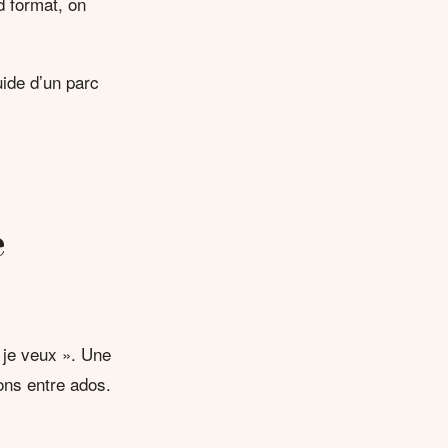
d format, on
uide d’un parc
e
e je veux ». Une
ons entre ados.