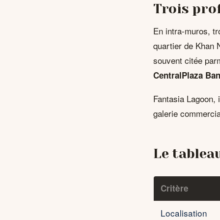
Trois prof
En intra-muros, t
quartier de Khan N
souvent citée par
CentralPlaza Ba
Fantasia Lagoon, i
galerie commercia
Le tablea
Critère
Localisation