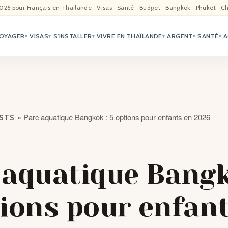
EIL
026 pour Français en Thaïlande · Visas · Santé · Budget · Bangkok · Phuket · C
OYAGER
VISAS
S'INSTALLER
VIVRE EN THAÏLANDE
ARGENT
SANTÉ
A
ALITÉ
▾
▾
▾
▾
▾
▾
TER
ÉO
»
Parc aquatique Bangkok : 5 options pour enfants en 2026
OSTS
TRIATION
G
 aquatique Bangk
TACTS
tions pour enfan