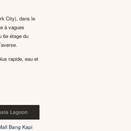
k City), dans le
ine à vagues
u 6e étage du
d’averse.
lus rapide, eau et
asia Lagoon
Mall Bang Kapi