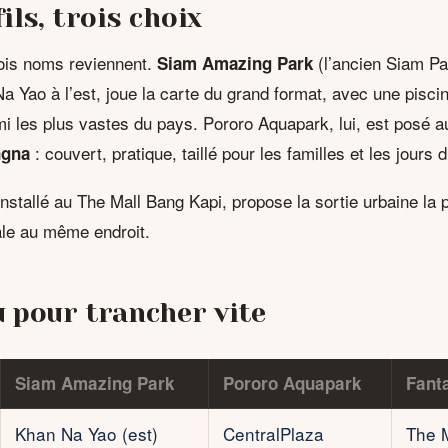
ils, trois choix
rois noms reviennent.
(l’ancien Siam Par
Siam Amazing Park
a Yao à l’est, joue la carte du grand format, avec une pisc
mi les plus vastes du pays. Pororo Aquapark, lui, est posé a
: couvert, pratique, taillé pour les familles et les jours 
ngna
nstallé au The Mall Bang Kapi, propose la sortie urbaine la p
le au même endroit.
u pour trancher vite
Siam Amazing Park
Pororo Aquapark
Fant
Khan Na Yao (est)
CentralPlaza
The 