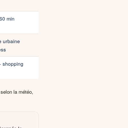
 60 min
e urbaine
ess
+ shopping
 selon la météo,