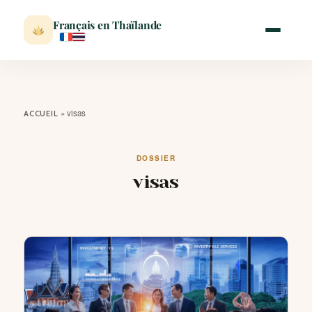
Français en Thaïlande
ACCUEIL
»
visas
ACCUEIL
ACTUALITÉ
DOSSIER
visas
VISITER
MÉTÉO
EXPATRIATION
BLOG