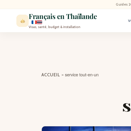
ACCU
Guides 2
Français en Thaïlande
V
ACTU
Visas, santé, budget & installation
VISI
MÉT
EXPA
»
service tout-en-un
ACCUEIL
BLO
s
CON