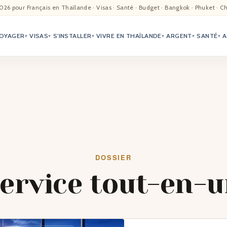
EIL
026 pour Français en Thaïlande · Visas · Santé · Budget · Bangkok · Phuket · C
OYAGER
VISAS
S'INSTALLER
VIVRE EN THAÏLANDE
ARGENT
SANTÉ
A
ALITÉ
▾
▾
▾
▾
▾
▾
TER
ÉO
TRIATION
G
DOSSIER
ervice tout-en-
TACTS