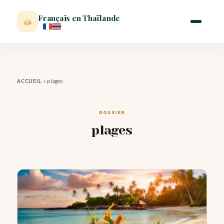
Français en Thaïlande
ACCUEIL
»
plages
ACCUEIL
ACTUALITÉ
DOSSIER
plages
VISITER
MÉTÉO
EXPATRIATION
BLOG