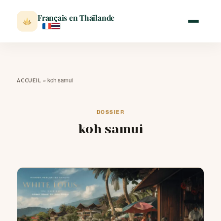
Français en Thaïlande
ACCUEIL
»
koh samui
ACCUEIL
ACTUALITÉ
DOSSIER
koh samui
VISITER
MÉTÉO
EXPATRIATION
BLOG