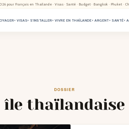
EIL
026 pour Français en Thaïlande · Visas · Santé · Budget · Bangkok · Phuket · C
OYAGER
VISAS
S'INSTALLER
VIVRE EN THAÏLANDE
ARGENT
SANTÉ
A
ALITÉ
▾
▾
▾
▾
▾
▾
TER
ÉO
TRIATION
G
DOSSIER
île thaïlandaise
TACTS