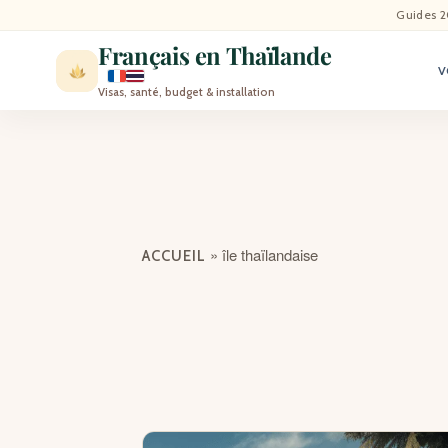
ACCU
Guides 2
Français en Thaïlande
V
ACTU
Visas, santé, budget & installation
VISI
MÉT
EXPA
»
île thaïlandaise
ACCUEIL
BLO
CON