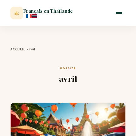
Français en Thaïlande
ACCUEIL
»
avril
ACCUEIL
ACTUALITÉ
DOSSIER
avril
VISITER
MÉTÉO
EXPATRIATION
BLOG