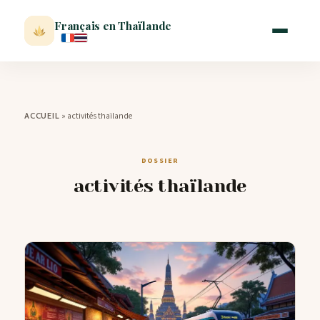
Français en Thaïlande
ACCUEIL
»
activités thaïlande
ACCUEIL
ACTUALITÉ
DOSSIER
activités thaïlande
VISITER
MÉTÉO
EXPATRIATION
BLOG