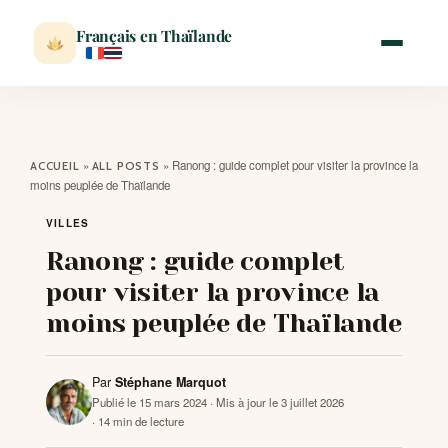
Français en Thaïlande
ACCUEIL
»
»
Ranong : guide complet pour visiter la province la
ACCUEIL
ALL POSTS
moins peuplée de Thaïlande
ACTUALITÉ
VILLES
Ranong : guide complet
VISITER
pour visiter la province la
moins peuplée de Thaïlande
MÉTÉO
Par
Stéphane Marquot
EXPATRIATION
Publié le 15 mars 2024
· Mis à jour le 3 juillet 2026
· 14 min de lecture
BLOG