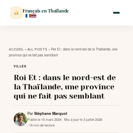
Français en Thaïlande
ACCUEIL
»
»
Roi Et : dans le nord-est de la Thaïlande, une
ACCUEIL
ALL POSTS
province qui ne fait pas semblant
ACTUALITÉ
VILLES
Roi Et : dans le nord-est de
VISITER
la Thaïlande, une province
qui ne fait pas semblant
MÉTÉO
Par
Stéphane Marquot
EXPATRIATION
Publié le 15 mars 2024
· Mis à jour le 3 juillet 2026
· 15 min de lecture
BLOG