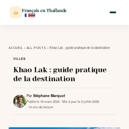
Français en Thaïlande
ACCUEIL
»
»
Khao Lak : guide pratique de la destination
ACCUEIL
ALL POSTS
ACTUALITÉ
VILLES
Khao Lak : guide pratique
VISITER
de la destination
MÉTÉO
Par
Stéphane Marquot
Publié le 16 mars 2024
· Mis à jour le 3 juillet 2026
· 14 min de lecture
EXPATRIATION
BLOG