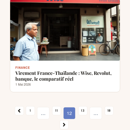
FINANCE
Virement France-Thaïlande : Wise, Revolut,
banque, le comparatif réel
1 Mai 2026
NT
1
11
13
18
…
12
…
SUIVANT →