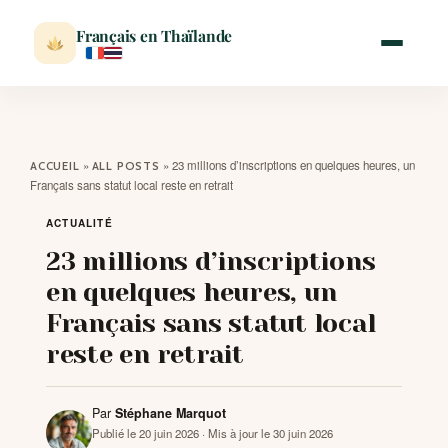
Français en Thaïlande
ACCUEIL
»
»
23 millions d’inscriptions en quelques heures, un
ACCUEIL
ALL POSTS
Français sans statut local reste en retrait
ACTUALITÉ
ACTUALITÉ
23 millions d’inscriptions
VISITER
en quelques heures, un
Français sans statut local
MÉTÉO
reste en retrait
EXPATRIATION
Par
Stéphane Marquot
Publié le 20 juin 2026
· Mis à jour le 30 juin 2026
BLOG