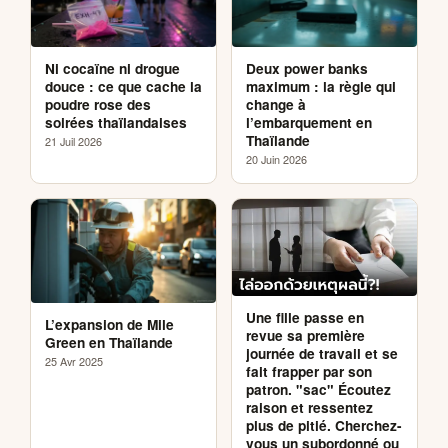
Ni cocaïne ni drogue
Deux power banks
douce : ce que cache la
maximum : la règle qui
poudre rose des
change à
soirées thaïlandaises
l’embarquement en
Thaïlande
21 Juil 2026
20 Juin 2026
Une fille passe en
L’expansion de Mile
revue sa première
Green en Thaïlande
journée de travail et se
25 Avr 2025
fait frapper par son
patron. "sac" Écoutez
raison et ressentez
plus de pitié. Cherchez-
vous un subordonné ou