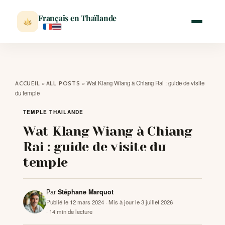
Français en Thaïlande
ACCUEIL
»
»
Wat Klang Wiang à Chiang Rai : guide de visite
ACCUEIL
ALL POSTS
du temple
ACTUALITÉ
TEMPLE THAILANDE
Wat Klang Wiang à Chiang
VISITER
Rai : guide de visite du
temple
MÉTÉO
Par
Stéphane Marquot
EXPATRIATION
Publié le 12 mars 2024
· Mis à jour le 3 juillet 2026
· 14 min de lecture
BLOG