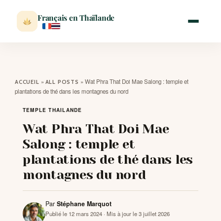
Français en Thaïlande
ACCUEIL
»
»
Wat Phra That Doi Mae Salong : temple et
ACCUEIL
ALL POSTS
plantations de thé dans les montagnes du nord
ACTUALITÉ
TEMPLE THAILANDE
Wat Phra That Doi Mae
VISITER
Salong : temple et
plantations de thé dans les
MÉTÉO
montagnes du nord
EXPATRIATION
Par
Stéphane Marquot
Publié le 12 mars 2024
· Mis à jour le 3 juillet 2026
BLOG