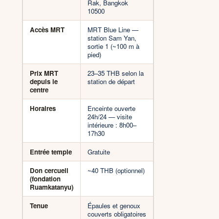
Rak, Bangkok
10500
Accès MRT
MRT Blue Line —
station Sam Yan,
sortie 1 (~100 m à
pied)
Prix MRT
23–35 THB selon la
depuis le
station de départ
centre
Horaires
Enceinte ouverte
24h/24 — visite
intérieure : 8h00–
17h30
Entrée temple
Gratuite
Don cercueil
~40 THB (optionnel)
(fondation
Ruamkatanyu)
Tenue
Épaules et genoux
couverts obligatoires