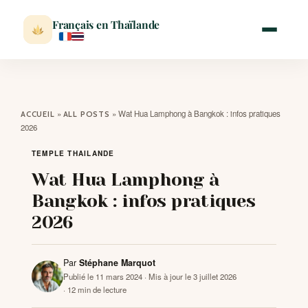
Français en Thaïlande
ACCUEIL
»
»
Wat Hua Lamphong à Bangkok : infos pratiques
ACCUEIL
ALL POSTS
2026
ACTUALITÉ
TEMPLE THAILANDE
Wat Hua Lamphong à
VISITER
Bangkok : infos pratiques
2026
MÉTÉO
Par
Stéphane Marquot
EXPATRIATION
Publié le 11 mars 2024
· Mis à jour le 3 juillet 2026
· 12 min de lecture
BLOG