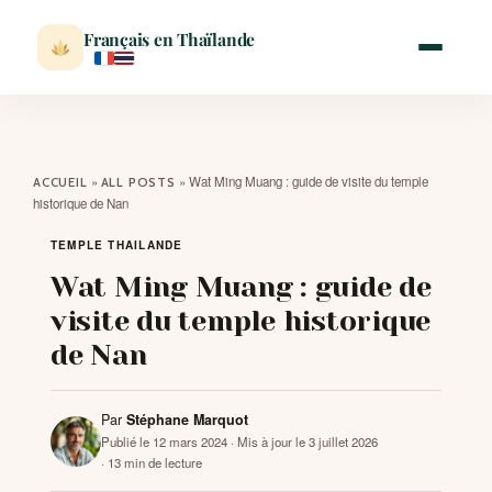
Français en Thaïlande
ACCUEIL
»
»
Wat Ming Muang : guide de visite du temple
ACCUEIL
ALL POSTS
historique de Nan
ACTUALITÉ
TEMPLE THAILANDE
Wat Ming Muang : guide de
VISITER
visite du temple historique
de Nan
MÉTÉO
Par
Stéphane Marquot
EXPATRIATION
Publié le 12 mars 2024
· Mis à jour le 3 juillet 2026
· 13 min de lecture
BLOG