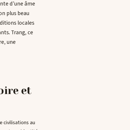
einte d’une âme
son plus beau
ditions locales
ants. Trang, ce
re, une
oire et
e civilisations au