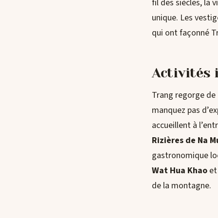
fil des siècles, la
unique. Les vestig
qui ont façonné Tr
Activités
Trang regorge de m
manquez pas d’exp
accueillent à l’e
Rizières de Na M
gastronomique loca
Wat Hua Khao
et
de la montagne.