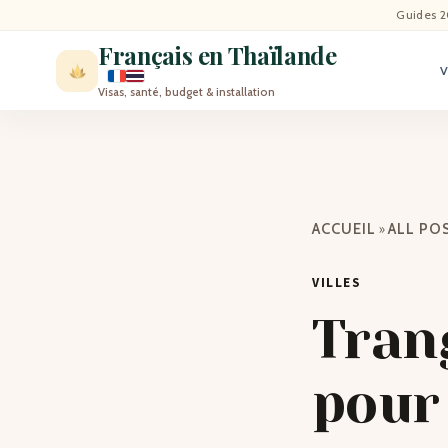
ACCU
Guides 2
Français en Thaïlande
ACTU
Visas, santé, budget & installation
VISI
MÉT
»
ACCUEIL
ALL PO
EXPA
VILLES
BLO
Trang
CON
pour 