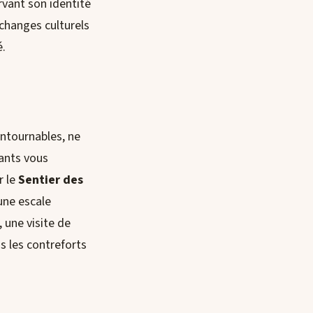
ervant son identité
échanges culturels
é.
ontournables, ne
hants vous
r le
Sentier des
une escale
 une visite de
 les contreforts