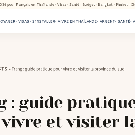
EIL
026 pour Français en Thaïlande · Visas · Santé · Budget · Bangkok · Phuket · C
VOYAGER
VISAS
S'INSTALLER
VIVRE EN THAÏLANDE
ARGENT
SANTÉ
ALITÉ
▾
▾
▾
▾
▾
▾
TER
ÉO
»
Trang : guide pratique pour vivre et visiter la province du sud
STS
TRIATION
G
 : guide pratiqu
TACTS
vivre et visiter l