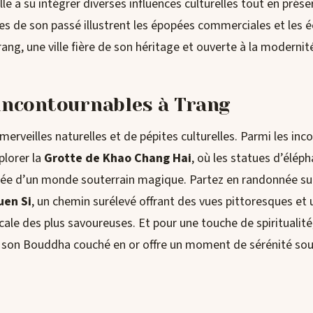
 ville a su intégrer diverses influences culturelles tout en prés
es de son passé illustrent les épopées commerciales et les 
ang, une ville fière de son héritage et ouverte à la modernit
 incontournables à Trang
erveilles naturelles et de pépites culturelles. Parmi les inc
lorer la
Grotte de Khao Chang Hai
, où les statues d’élép
ntrée d’un monde souterrain magique. Partez en randonnée su
uen Si
, un chemin surélevé offrant des vues pittoresques et 
le des plus savoureuses. Et pour une touche de spiritualité,
 son Bouddha couché en or offre un moment de sérénité sous