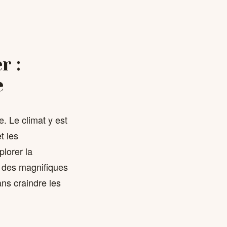
r :
e
e. Le climat y est
t les
lorer la
r des magnifiques
ns craindre les