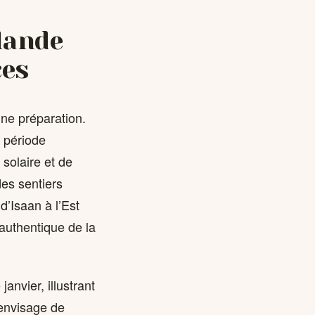
lande
ces
ne préparation.
e période
solaire et de
des sentiers
d’Isaan à l’Est
authentique de la
anvier, illustrant
envisage de