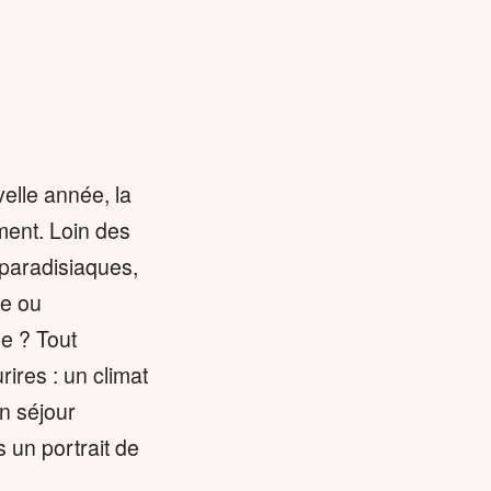
velle année, la
ment. Loin des
paradisiaques,
te ou
e ? Tout
ires : un climat
un séjour
 un portrait de