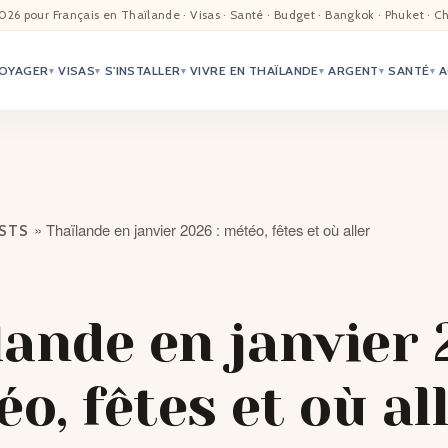
EIL
026 pour Français en Thaïlande · Visas · Santé · Budget · Bangkok · Phuket · C
OYAGER
VISAS
S'INSTALLER
VIVRE EN THAÏLANDE
ARGENT
SANTÉ
A
ALITÉ
▾
▾
▾
▾
▾
▾
TER
ÉO
»
Thaïlande en janvier 2026 : météo, fêtes et où aller
OSTS
TRIATION
G
lande en janvier
TACTS
éo, fêtes et où al