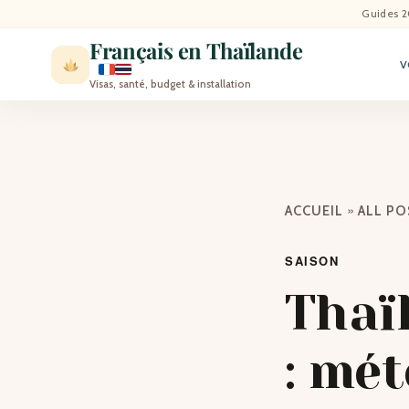
ACCU
Guides 2
Français en Thaïlande
V
ACTU
Visas, santé, budget & installation
VISI
MÉT
»
ACCUEIL
ALL P
EXPA
SAISON
BLO
Thaï
CON
: mét