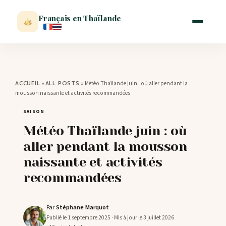
Français en Thaïlande
ACCUEIL
»
»
Météo Thaïlande juin : où aller pendant la
ACCUEIL
ALL POSTS
mousson naissante et activités recommandées
ACTUALITÉ
SAISON
Météo Thaïlande juin : où
VISITER
aller pendant la mousson
naissante et activités
MÉTÉO
recommandées
EXPATRIATION
Par
Stéphane Marquot
Publié le 1 septembre 2025
· Mis à jour le 3 juillet 2026
BLOG