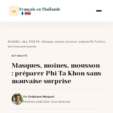
Français en Thaïlande
ACCUEIL
»
»
Masques, moines, mousson : préparer Phi Ta Khon
ACCUEIL
ALL POSTS
sans mauvaise surprise
ACTUALITÉ
ACTUALITÉ
Masques, moines, mousson
VISITER
: préparer Phi Ta Khon sans
mauvaise surprise
MÉTÉO
Par
Stéphane Marquot
EXPATRIATION
Publié le 5 juillet 2026
· 6 min de lecture
BLOG