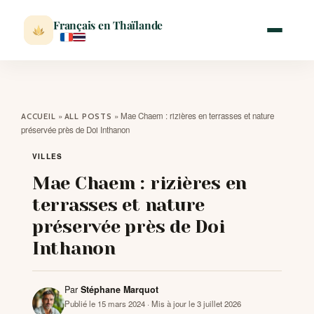
Français en Thaïlande
ACCUEIL
»
»
Mae Chaem : rizières en terrasses et nature
ACCUEIL
ALL POSTS
préservée près de Doi Inthanon
ACTUALITÉ
VILLES
Mae Chaem : rizières en
VISITER
terrasses et nature
préservée près de Doi
MÉTÉO
Inthanon
EXPATRIATION
Par
Stéphane Marquot
Publié le 15 mars 2024
· Mis à jour le 3 juillet 2026
BLOG