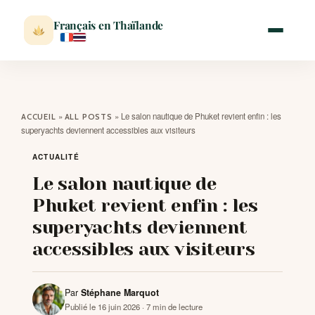
Français en Thaïlande
ACCUEIL
»
»
Le salon nautique de Phuket revient enfin : les
ACCUEIL
ALL POSTS
superyachts deviennent accessibles aux visiteurs
ACTUALITÉ
ACTUALITÉ
Le salon nautique de
VISITER
Phuket revient enfin : les
superyachts deviennent
MÉTÉO
accessibles aux visiteurs
EXPATRIATION
Par
Stéphane Marquot
Publié le 16 juin 2026
· 7 min de lecture
BLOG