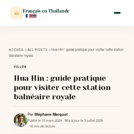
Français en Thaïlande
ACCUEIL
»
»
Hua Hin : guide pratique pour visiter cette station
ACCUEIL
ALL POSTS
balnéaire royale
ACTUALITÉ
VILLES
Hua Hin : guide pratique
VISITER
pour visiter cette station
balnéaire royale
MÉTÉO
Par
Stéphane Marquot
EXPATRIATION
Publié le 15 mars 2024
· Mis à jour le 3 juillet 2026
· 16 min de lecture
BLOG