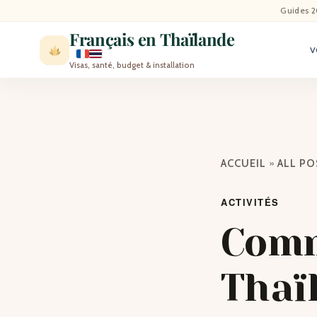
ACCU
Guides 2
Français en Thaïlande
V
ACTU
Visas, santé, budget & installation
VISI
MÉT
»
ACCUEIL
ALL P
EXPA
ACTIVITÉS
BLO
Comm
CON
Thaïl