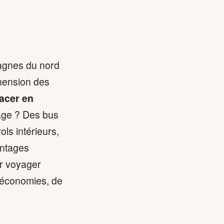
tagnes du nord
hension des
acer en
age ? Des bus
ols intérieurs,
antages
ur voyager
’économies, de