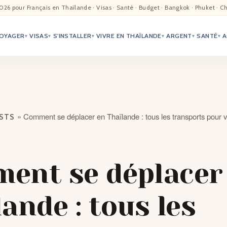
EIL
026 pour Français en Thaïlande · Visas · Santé · Budget · Bangkok · Phuket · C
OYAGER
VISAS
S'INSTALLER
VIVRE EN THAÏLANDE
ARGENT
SANTÉ
A
ALITÉ
▾
▾
▾
▾
▾
▾
TER
ÉO
»
Comment se déplacer en Thaïlande : tous les transports pour 
OSTS
TRIATION
G
ent se déplacer
TACTS
ande : tous les