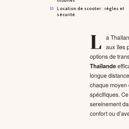
mobiles
Location de scooter : règles et
sécurité
L
a Thaïla
aux îles
options de tran
Thaïlande
effi
longue distance 
chaque moyen d
spécifiques. Ce
sereinement da
confort ou d’av