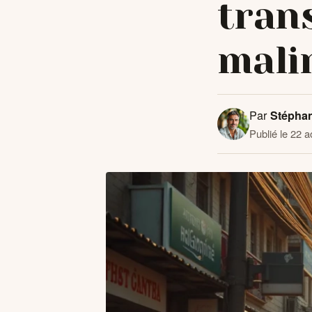
tran
mali
Par
Stépha
Publié le 22 