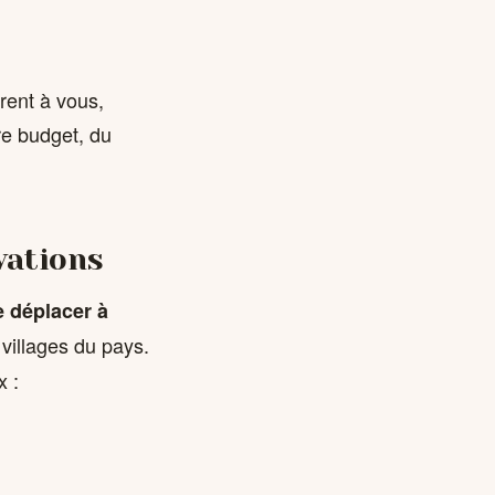
rent à vous,
re budget, du
vations
e déplacer à
 villages du pays.
x :