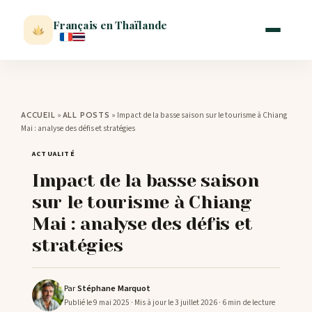
Français en Thaïlande
ACCUEIL
»
»
Impact de la basse saison sur le tourisme à Chiang
ACCUEIL
ALL POSTS
Mai : analyse des défis et stratégies
ACTUALITÉ
ACTUALITÉ
Impact de la basse saison
VISITER
sur le tourisme à Chiang
Mai : analyse des défis et
MÉTÉO
stratégies
EXPATRIATION
Par
Stéphane Marquot
Publié le 9 mai 2025
· Mis à jour le 3 juillet 2026
· 6 min de lecture
BLOG