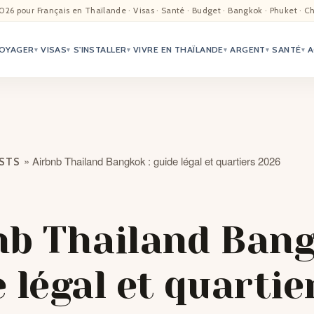
EIL
026 pour Français en Thaïlande · Visas · Santé · Budget · Bangkok · Phuket · C
OYAGER
VISAS
S'INSTALLER
VIVRE EN THAÏLANDE
ARGENT
SANTÉ
A
ALITÉ
▾
▾
▾
▾
▾
▾
TER
ÉO
»
Airbnb Thailand Bangkok : guide légal et quartiers 2026
OSTS
TRIATION
G
nb Thailand Bang
TACTS
 légal et quartie