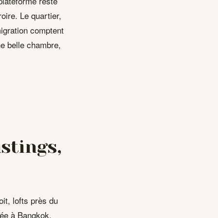
plateforme reste
oire. Le quartier,
mmigration comptent
ne belle chambre,
istings,
it, lofts près du
ée à Bangkok,