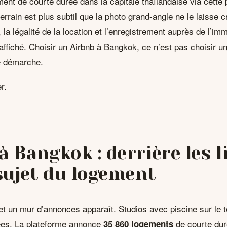
nt de courte durée dans la capitale thaïlandaise via cette 
errain est plus subtil que la photo grand-angle ne le laisse cr
, la légalité de la location et l’enregistrement auprès de l’i
 affiché. Choisir un Airbnb à Bangkok, ce n’est pas choisir u
ne démarche.
r.
à Bangkok : derrière les l
 sujet du logement
et un mur d’annonces apparaît. Studios avec piscine sur le to
ées. La plateforme annonce
de courte dur
35 860 logements