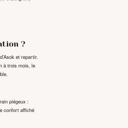
ation ?
d’Asok et repartir.
n à trois mois, le
ble.
rrain piégeux :
e confort affiché