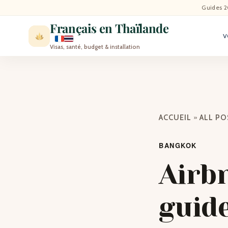
ACCU
Guides 2
Français en Thaïlande
V
ACTU
Visas, santé, budget & installation
VISI
MÉT
»
ACCUEIL
ALL P
EXPA
BANGKOK
BLO
Airb
CON
guide