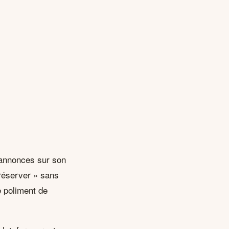
d’annonces sur son
« réserver » sans
e poliment de