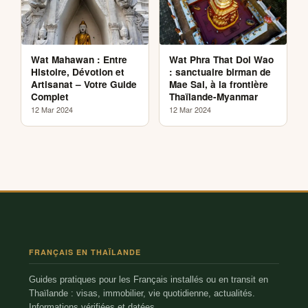
Wat Mahawan : Entre
Wat Phra That Doi Wao
Histoire, Dévotion et
: sanctuaire birman de
Artisanat – Votre Guide
Mae Sai, à la frontière
Complet
Thaïlande-Myanmar
12 Mar 2024
12 Mar 2024
FRANÇAIS EN THAÏLANDE
Guides pratiques pour les Français installés ou en transit en
Thaïlande : visas, immobilier, vie quotidienne, actualités.
Informations vérifiées et datées.