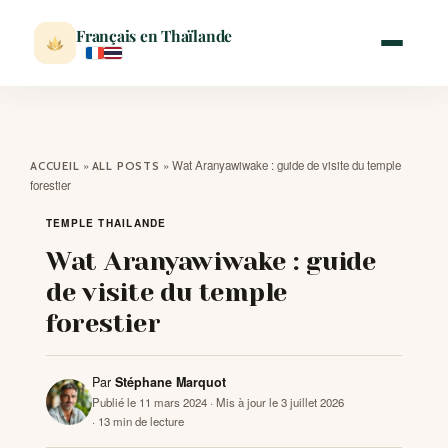
Français en Thaïlande
ACCUEIL
»
»
Wat Aranyawiwake : guide de visite du temple
ACCUEIL
ALL POSTS
forestier
ACTUALITÉ
TEMPLE THAILANDE
Wat Aranyawiwake : guide
VISITER
de visite du temple
forestier
MÉTÉO
Par
Stéphane Marquot
EXPATRIATION
Publié le 11 mars 2024
· Mis à jour le 3 juillet 2026
· 13 min de lecture
BLOG