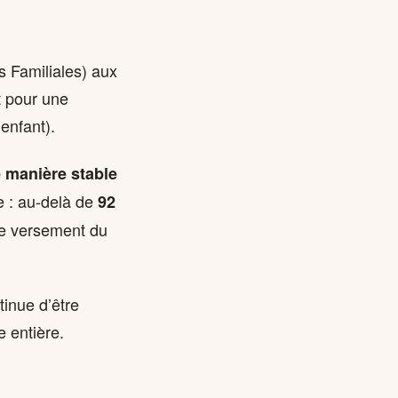
s Familiales) aux
t pour une
enfant).
e manière stable
se : au-delà de
92
le versement du
tinue d’être
 entière.