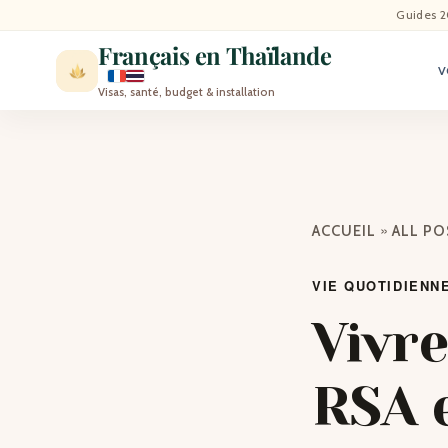
ACCU
Guides 2
Français en Thaïlande
V
ACTU
Visas, santé, budget & installation
VISI
MÉT
»
ACCUEIL
ALL P
EXPA
VIE QUOTIDIENN
BLO
Vivre
CON
RSA e