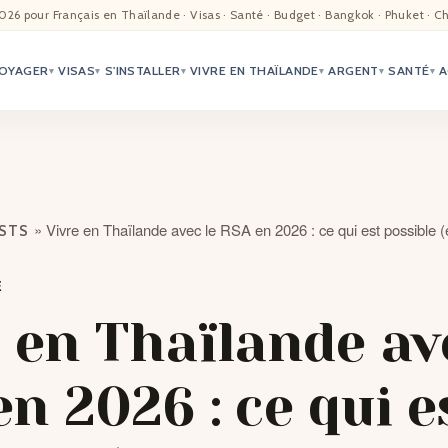
EIL
026 pour Français en Thaïlande · Visas · Santé · Budget · Bangkok · Phuket · C
OYAGER
VISAS
S'INSTALLER
VIVRE EN THAÏLANDE
ARGENT
SANTÉ
A
ALITÉ
▾
▾
▾
▾
▾
▾
TER
ÉO
»
Vivre en Thaïlande avec le RSA en 2026 : ce qui est possible (et
OSTS
TRIATION
E
G
 en Thaïlande av
TACTS
n 2026 : ce qui e