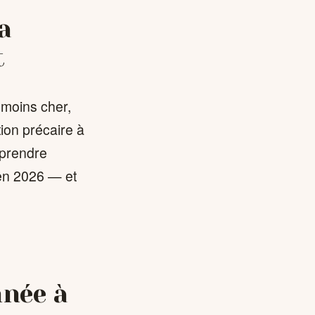
a
t
e moins cher,
tion précaire à
mprendre
s en 2026 — et
nnée à