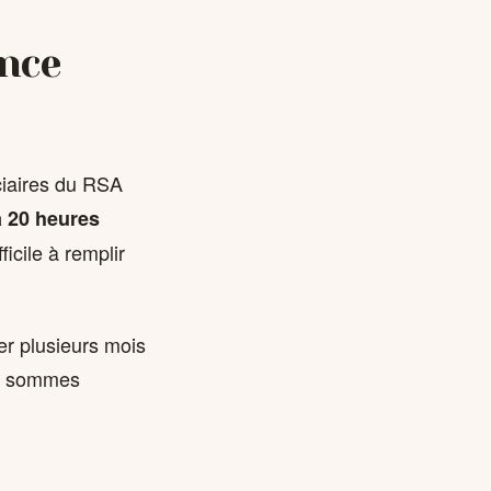
ance
iciaires du RSA
à 20 heures
icile à remplir
er plusieurs mois
es sommes