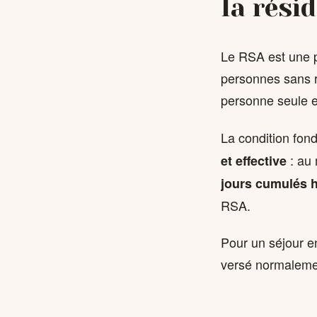
la rési
Le RSA est une p
personnes sans r
personne seule 
La condition fon
: au
et effective
jours cumulés 
RSA.
Pour un séjour en
versé normalemen