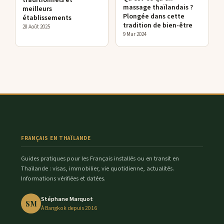
massage thaïlandais ?
meilleurs
Plongée dans cette
établissements
tradition de bien-être
28 Août 2025
9 Mar 2024
FRANÇAIS EN THAÏLANDE
Guides pratiques pour les Français installés ou en transit en
Thaïlande : visas, immobilier, vie quotidienne, actualités.
Informations vérifiées et datées.
Stéphane Marquot
SM
À Bangkok depuis 2016