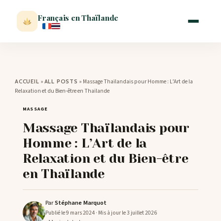
Français en Thaïlande
ACCUEIL
»
»
Massage Thaïlandais pour Homme : L’Art de la
ACCUEIL
ALL POSTS
Relaxation et du Bien-être en Thaïlande
ACTUALITÉ
MASSAGE
Massage Thaïlandais pour
VISITER
Homme : L’Art de la
Relaxation et du Bien-être
MÉTÉO
en Thaïlande
EXPATRIATION
Par
Stéphane Marquot
Publié le 9 mars 2024
· Mis à jour le 3 juillet 2026
BLOG