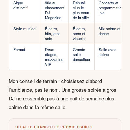
Signe
90e au
Réputé
Concerts et
distinctif
classement
club le
programmation
DJ
plus couru
live
Magazine
de la ville
Style musical
Électro,
Électro,
Mix scène et
hits, gros
sono et
danse
sets
visuels
Format
Deux
Grande
Salle avec
étages,
salle
scène
mezzanine
dancefloor
VIP
Mon conseil de terrain : choisissez d’abord
l’ambiance, pas le nom. Une grosse soirée à gros
DJ ne ressemble pas à une nuit de semaine plus
calme dans la même salle.
OÙ ALLER DANSER LE PREMIER SOIR ?