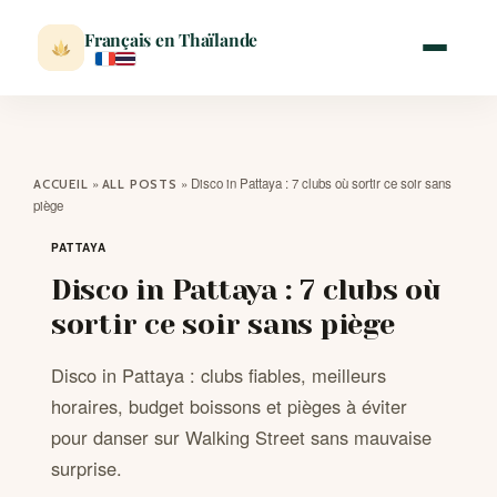
Français en Thaïlande
ACCUEIL
»
»
Disco in Pattaya : 7 clubs où sortir ce soir sans
ACCUEIL
ALL POSTS
piège
ACTUALITÉ
PATTAYA
Disco in Pattaya : 7 clubs où
VISITER
sortir ce soir sans piège
MÉTÉO
Disco in Pattaya : clubs fiables, meilleurs
horaires, budget boissons et pièges à éviter
EXPATRIATION
pour danser sur Walking Street sans mauvaise
surprise.
BLOG