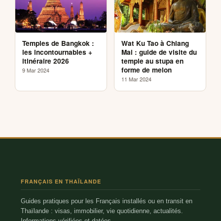
Temples de Bangkok :
Wat Ku Tao à Chiang
les incontournables +
Mai : guide de visite du
itinéraire 2026
temple au stupa en
forme de melon
9 Mar 2024
11 Mar 2024
FRANÇAIS EN THAÏLANDE
Guides pratiques pour les Français installés ou en transit en
Thaïlande : visas, immobilier, vie quotidienne, actualités.