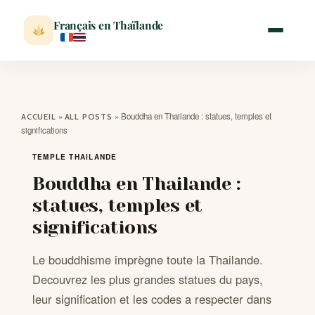
Français en Thaïlande
ACCUEIL
»
»
Bouddha en Thailande : statues, temples et
ACCUEIL
ALL POSTS
significations
ACTUALITÉ
TEMPLE THAILANDE
Bouddha en Thailande :
VISITER
statues, temples et
significations
MÉTÉO
Le bouddhisme imprègne toute la Thailande.
EXPATRIATION
Decouvrez les plus grandes statues du pays,
leur signification et les codes a respecter dans
BLOG