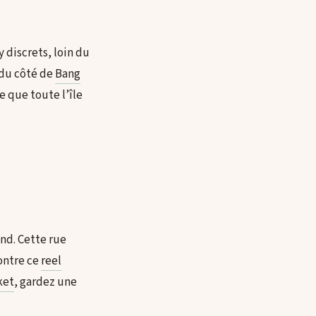
 discrets, loin du
 du côté de
Bang
e que toute l’île
ond. Cette rue
ontre ce
reel
ket
, gardez une