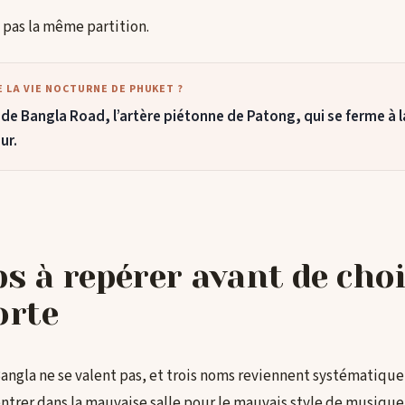
 pas la même partition.
 LA VIE NOCTURNE DE PHUKET ?
de Bangla Road, l’artère piétonne de Patong, qui se ferme à la
ur.
bs à repérer avant de choi
orte
Bangla ne se valent pas, et trois noms reviennent systématiqu
entrer dans la mauvaise salle pour le mauvais style de musique