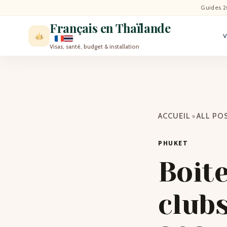
ACCU
Guides 2
Français en Thaïlande
ACTU
Visas, santé, budget & installation
VISI
MÉT
»
ACCUEIL
ALL PO
EXPA
PHUKET
BLO
Boite
CON
clubs