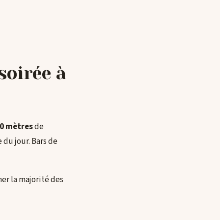
soirée à
0 mètres
de
 du jour. Bars de
her la majorité des