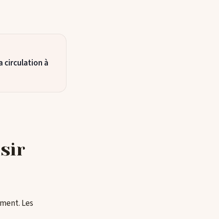
 circulation à
sir
ement. Les
.