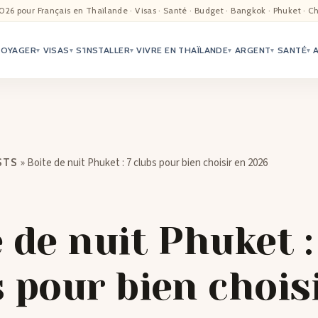
EIL
026 pour Français en Thaïlande · Visas · Santé · Budget · Bangkok · Phuket · C
VOYAGER
VISAS
S'INSTALLER
VIVRE EN THAÏLANDE
ARGENT
SANTÉ
ALITÉ
▾
▾
▾
▾
▾
▾
TER
ÉO
»
Boite de nuit Phuket : 7 clubs pour bien choisir en 2026
STS
TRIATION
G
 de nuit Phuket :
TACTS
 pour bien chois