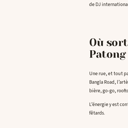
de DJ international
Où sort
Patong
Une rue, et tout pa
Bangla Road, l’artè
bière, go-go, rooft
L’énergie y est con
fêtards.